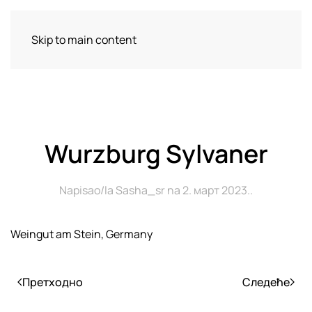
Delikates Spice & Pepper
Skip to main content
Wurzburg Sylvaner
Napisao/la
Sasha_sr
na
2. март 2023.
.
Weingut am Stein, Germany
Претходно
Следеће