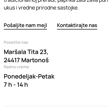
ukus i vredne prirodne sastojke.
Pošaljite nam mejl
Kontaktirajte nas
Posetite nas
Maršala Tita 23,
24417 Martonoš
Radno vreme
Ponedeljak-Petak
7 h - 14 h