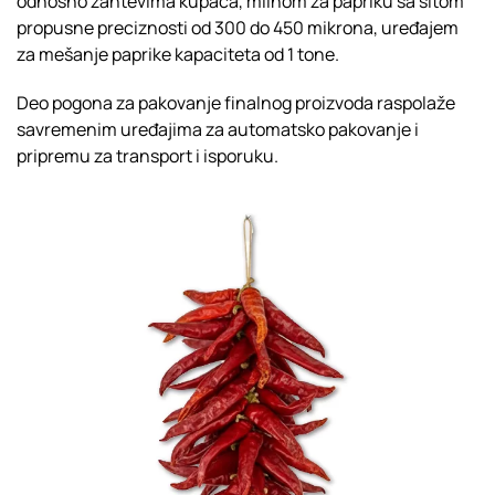
odnosno zahtevima kupaca, mlinom za papriku sa sitom
propusne preciznosti od 300 do 450 mikrona, uređajem
za mešanje paprike kapaciteta od 1 tone.
Deo pogona za pakovanje finalnog proizvoda raspolaže
savremenim uređajima za automatsko pakovanje i
pripremu za transport i isporuku.