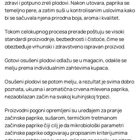
zdravi i potpuno zreli plodovi. Nakon utovara, paprika se
temeljno pere, a zatim suši u kontrolisanim uslovima kako
bi se sačuvala njena prirodna boja, aroma i kvalitet.
Tokom celokupnog procesa prerade poštuju se visoki
standardi proizvodnje, bezbednosti i čistoće, čime se
obezbeđuje vrhunski i zdravstveno ispravan proizvod.
Gotovi osušeni plodovi odlažu se u magacin, odakle se
melju prema individualnim zahtevima kupaca.
Osušeni plodovi se potom melju, a rezultat je svima dobro
poznata, ukusna i aromatična crvena mlevena paprika,
nezaobilazan začin na svakoj kuhinjskoj trpezi.
Proizvodni pogoni opremljeni su uređajem za pranje
začinske paprike, sušarom, termičkim tretmanom
začinske paprike čiji cilj je da mikrobiološki parametri
začinske paprike odgovaraju propisanim kriterijumima