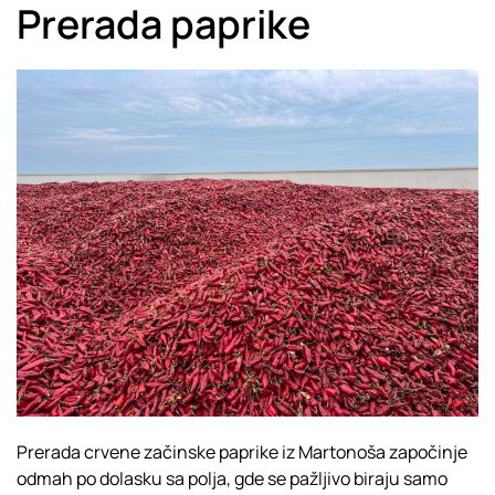
Prerada paprike
Prerada crvene začinske paprike iz Martonoša započinje
odmah po dolasku sa polja, gde se pažljivo biraju samo