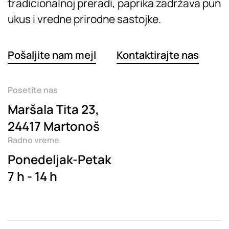
tradicionalnoj preradi, paprika zadržava pun
ukus i vredne prirodne sastojke.
Pošaljite nam mejl
Kontaktirajte nas
Posetite nas
Maršala Tita 23,
24417 Martonoš
Radno vreme
Ponedeljak-Petak
7 h - 14 h