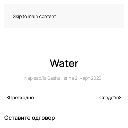
Delikates Spice & Pepper
Skip to main content
Water
Napisao/la
Sasha_sr
na
2. март 2023.
.
Претходно
Следеће
Оставите одговор