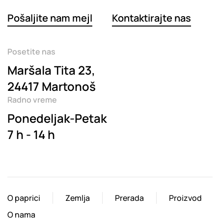
Pošaljite nam mejl
Kontaktirajte nas
Posetite nas
Maršala Tita 23,
24417 Martonoš
Radno vreme
Ponedeljak-Petak
7 h - 14 h
O paprici
Zemlja
Prerada
Proizvod
O nama