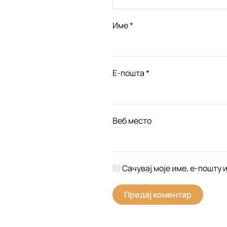
Име
*
Е-пошта
*
Веб место
Сачувај моје име, е-пошту 
Предај коментар