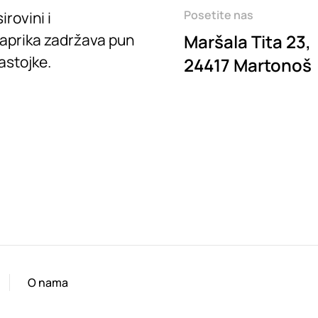
Posetite nas
irovini i
paprika zadržava pun
Maršala Tita 23,
astojke.
24417 Martonoš
O nama