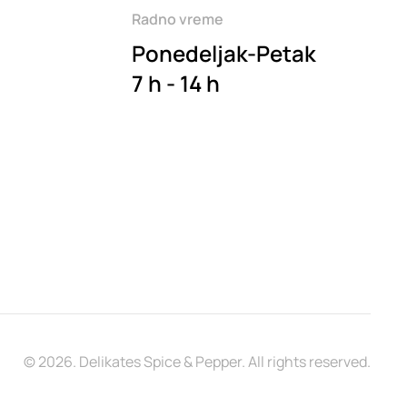
Radno vreme
Ponedeljak-Petak
7 h - 14 h
©
2026.
Delikates Spice & Pepper. All rights reserved.