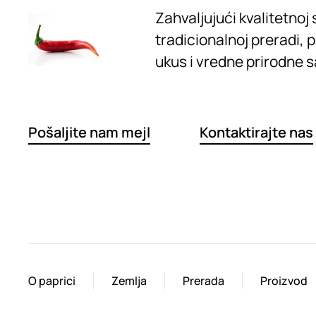
Zahvaljujući kvalitetnoj s
tradicionalnoj preradi, 
ukus i vredne prirodne s
Pošaljite nam mejl
Kontaktirajte nas
O paprici
Zemlja
Prerada
Proizvod