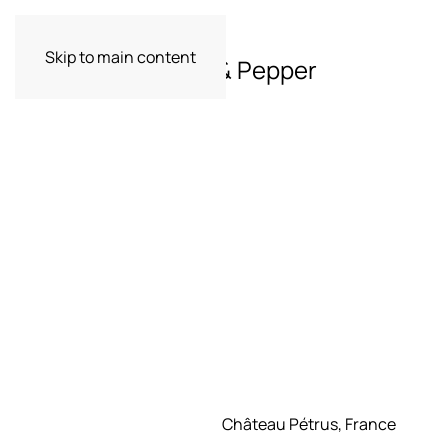
Skip to main content
Delikates Spice & Pepper
Château Pétrus, France