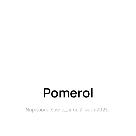
Pomerol
Napisao/la
Sasha_sr
na
2. март 2023.
.