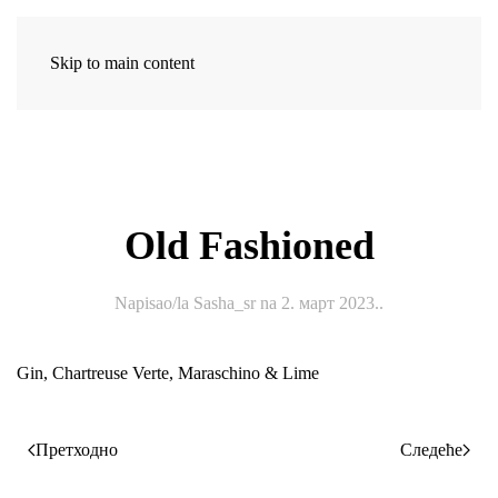
Delikates Spice & Pepper
Skip to main content
Old Fashioned
Napisao/la
Sasha_sr
na
2. март 2023.
.
Gin, Chartreuse Verte, Maraschino & Lime
Претходно
Следеће