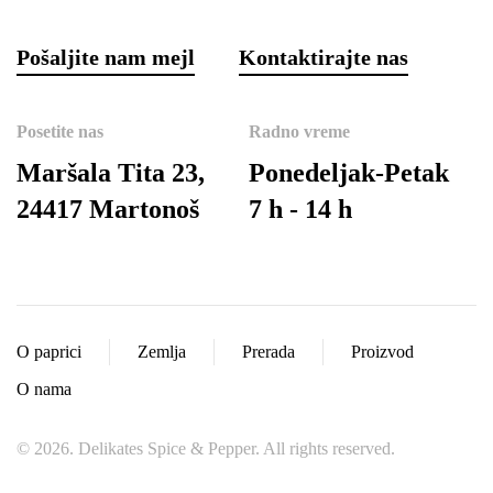
Pošaljite nam mejl
Kontaktirajte nas
Posetite nas
Radno vreme
Maršala Tita 23,
Ponedeljak-Petak
24417 Martonoš
7 h - 14 h
O paprici
Zemlja
Prerada
Proizvod
O nama
©
2026.
Delikates Spice & Pepper. All rights reserved.