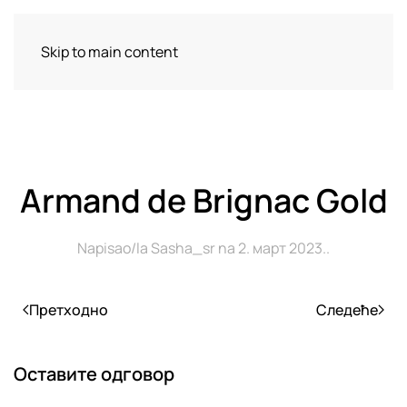
Delikates Spice & Pepper
Skip to main content
Armand de Brignac Gold
Napisao/la
Sasha_sr
na
2. март 2023.
.
Претходно
Следеће
Оставите одговор