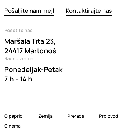
Pošaljite nam mejl
Kontaktirajte nas
Posetite nas
Maršala Tita 23,
24417 Martonoš
Radno vreme
Ponedeljak-Petak
7 h - 14 h
O paprici
Zemlja
Prerada
Proizvod
O nama